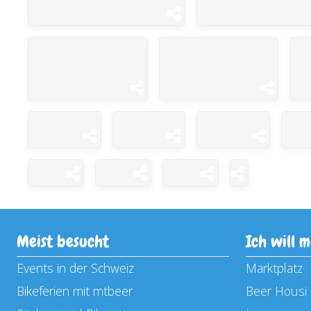
Meist besucht
Ich will 
Events in der Schweiz
Marktplatz
Bikeferien mit mtbeer
Beer Housi 