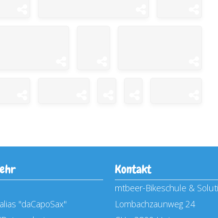
mehr
Kontakt
mtbeer-Bikeschule & Solu
alias "daCapoSax"
Lombachzaunweg 24