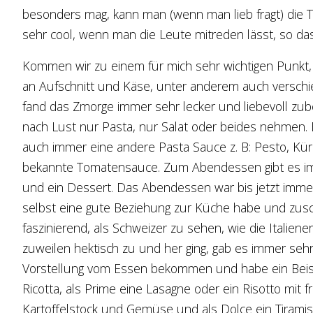
besonders mag, kann man (wenn man lieb fragt) die T
sehr cool, wenn man die Leute mitreden lässt, so das
Kommen wir zu einem für mich sehr wichtigen Punkt
an Aufschnitt und Käse, unter anderem auch verschie
fand das Zmorge immer sehr lecker und liebevoll zub
nach Lust nur Pasta, nur Salat oder beides nehmen. 
auch immer eine andere Pasta Sauce z. B: Pesto, K
bekannte Tomatensauce. Zum Abendessen gibt es imme
und ein Dessert. Das Abendessen war bis jetzt immer 
selbst eine gute Beziehung zur Küche habe und zusch
faszinierend, als Schweizer zu sehen, wie die Italien
zuweilen hektisch zu und her ging, gab es immer seh
Vorstellung vom Essen bekommen und habe ein Beispi
Ricotta, als Prime eine Lasagne oder ein Risotto mit f
Kartoffelstock und Gemüse und als Dolce ein Tiramisu