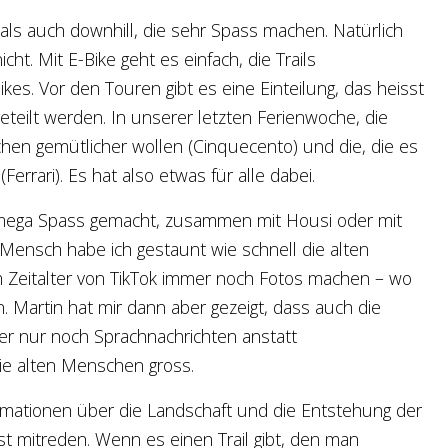
l als auch downhill, die sehr Spass machen. Natürlich
ht. Mit E-Bike geht es einfach, die Trails
s. Vor den Touren gibt es eine Einteilung, das heisst
geteilt werden. In unserer letzten Ferienwoche, die
chen gemütlicher wollen (Cinquecento) und die, die es
rrari). Es hat also etwas für alle dabei.
at mega Spass gemacht, zusammen mit Housi oder mit
r Mensch habe ich gestaunt wie schnell die alten
 Zeitalter von TikTok immer noch Fotos machen – wo
 Martin hat mir dann aber gezeigt, dass auch die
 er nur noch Sprachnachrichten anstatt
die alten Menschen gross.
ormationen über die Landschaft und die Entstehung der
t mitreden. Wenn es einen Trail gibt, den man