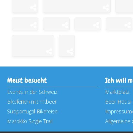
Meist besucht
Ich will 
Events in der Schweiz
Marktplatz
Bikeferien mit mtbeer
Beer Housi 
Südportugal Bikereise
Impressum/
Marokko Single Trail
Allgemeine