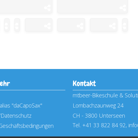
mehr
Kontakt
mtbeer-Bikeschule & Solu
alias "daCapoSax"
Lombachzaunweg 24
Datenschutz
CH - 3800 Unterseen
Tel. +41 33 822 84 92,
inf
 Geschäftsbedingungen