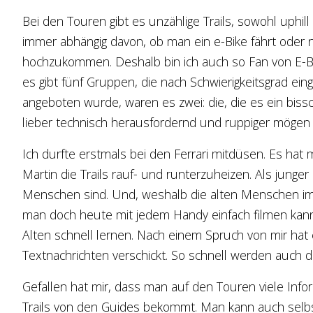
Bei den Touren gibt es unzählige Trails, sowohl uphil
immer abhängig davon, ob man ein e-Bike fährt oder nic
hochzukommen. Deshalb bin ich auch so Fan von E-Bike
es gibt fünf Gruppen, die nach Schwierigkeitsgrad ein
angeboten wurde, waren es zwei: die, die es ein biss
lieber technisch herausfordernd und ruppiger mögen (Fe
Ich durfte erstmals bei den Ferrari mitdüsen. Es h
Martin die Trails rauf- und runterzuheizen. Als junge
Menschen sind. Und, weshalb die alten Menschen im
man doch heute mit jedem Handy einfach filmen kann.
Alten schnell lernen. Nach einem Spruch von mir hat
Textnachrichten verschickt. So schnell werden auch 
Gefallen hat mir, dass man auf den Touren viele Inf
Trails von den Guides bekommt. Man kann auch selbs